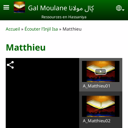
Aller au contenu principal
Gal Moulane ڮال مولانا
Se
Ressources en Hassaniya
Breadcrumb
Accueil
Écouter l'Injil Isa
Matthieu
Matthieu
A_Matthieu01
A_Matthieu02