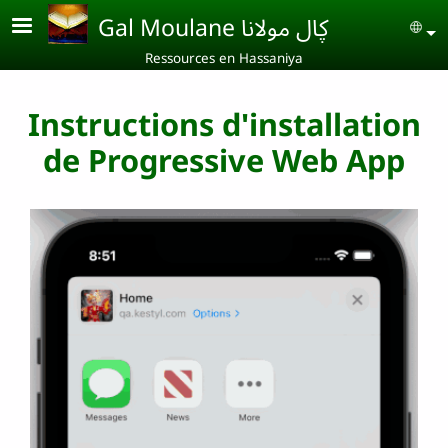
Aller au contenu principal
Gal Moulane ڮال مولانا
Se
Ressources en Hassaniya
Instructions d'installation
de Progressive Web App