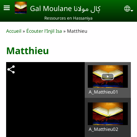
Aller au contenu principal
Gal Moulane ڮال مولانا
Se
Ressources en Hassaniya
Breadcrumb
Accueil
Écouter l'Injil Isa
Matthieu
Matthieu
A_Matthieu01
A_Matthieu02