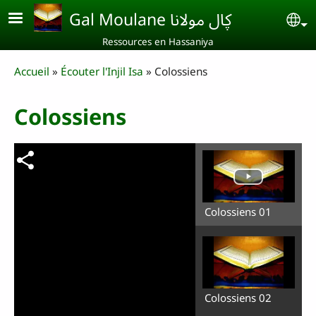
Aller au contenu principal
Gal Moulane ڮال مولانا
Se
Ressources en Hassaniya
Breadcrumb
Accueil
Écouter l'Injil Isa
Colossiens
Colossiens
Colossiens 01
Colossiens 02