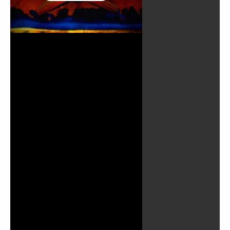
Lire
la
vidéo