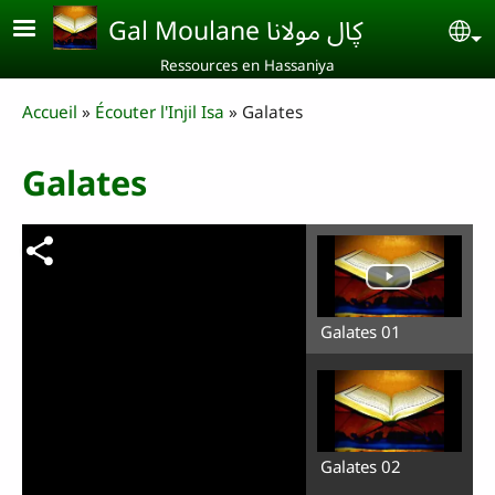
Aller au contenu principal
Gal Moulane ڮال مولانا
Se
Ressources en Hassaniya
Breadcrumb
Accueil
Écouter l'Injil Isa
Galates
Galates
Galates 01
Galates 02