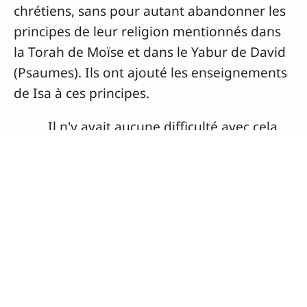
Galate. Auparavant, Paul avait prêché en
Galate pour amener les gens à croire en Isa.
Tout cela est écrit dans les chapitres 13 et 14
du livre
Actes des Apôtres
.
Quand l'œuvre de Isa a commencé en
Israël, la plupart des croyants étaient des
Juifs. (« Juifs », ou « Israélites » sont les noms
d'un même peuple). Ces croyants juifs
croyaient que Isa était le Messie dont
parlaient leurs prophètes dans leurs livres
saints. Ils ne considéraient donc pas les
enseignements de Isa comme une nouvelle
religion. De leur façon de penser, les
enseignements de Isa n'ont fait que