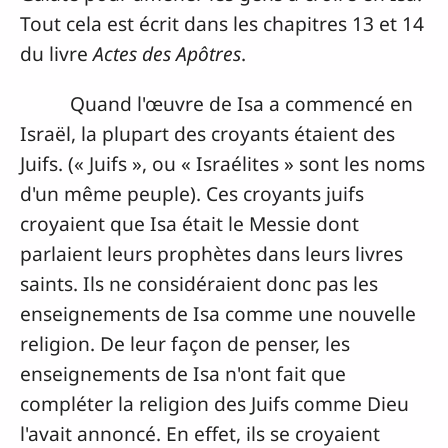
Jouer
Sourdine
Précédent
Suivant
avancer automatiquement
Téléchargements
Document
Galates (livre complet)
(12.18 Mo)
Ce livre saint est la lettre que l'apôtre
Paul a écrite aux croyants qui vivaient en