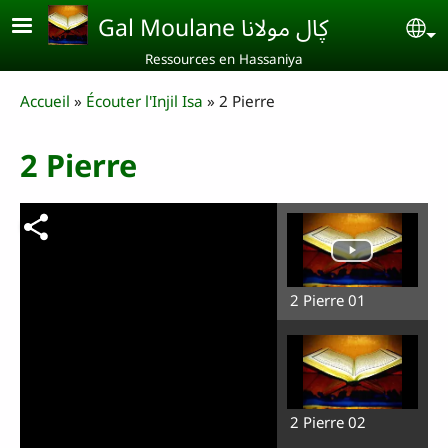
Aller au contenu principal
Gal Moulane ڮال مولانا
Se
Ressources en Hassaniya
Breadcrumb
Accueil
Écouter l'Injil Isa
2 Pierre
2 Pierre
2 Pierre 01
2 Pierre 02