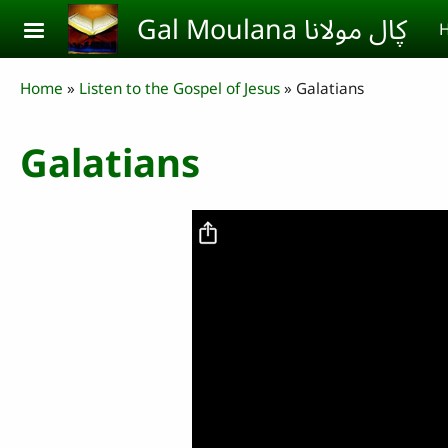
Skip to main content
Gal Moulana ڮال مولانا
H
Breadcrumb
Home
Listen to the Gospel of Jesus
Galatians
Galatians