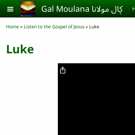
Skip to main content
Gal Moulana ڮال مولانا
H
Breadcrumb
Home
Listen to the Gospel of Jesus
Luke
Luke