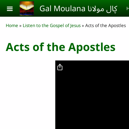
Skip to main content
Gal Moulana ڮال مولانا
H
Breadcrumb
Home
Listen to the Gospel of Jesus
Acts of the Apostles
Acts of the Apostles