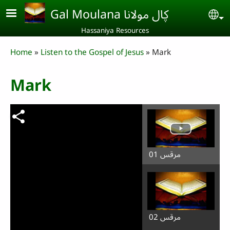
Skip to main content
Gal Moulana ڮال مولانا
Se
Hassaniya Resources
Breadcrumb
Home
Listen to the Gospel of Jesus
Mark
Mark
مرقس 01
مرقس 02