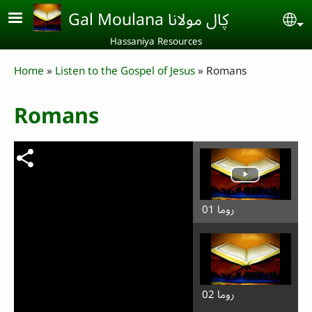
Skip to main content
Gal Moulana ڮال مولانا
Se
Hassaniya Resources
Breadcrumb
Home
Listen to the Gospel of Jesus
Romans
Romans
روما 01
روما 02