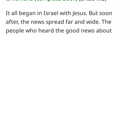
تشغيل
Mute
Précédent
Suivant
Auto advance