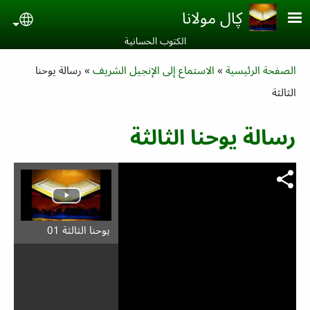
Skip to main conten
ڮال مولانا
uage
الكتوب الحسانية‎
Breadcrumb
الصفحة الرئيسية
الاستماع إلى الإنجيل الشريف
رسالة یوحنا
الثالثة
رسالة یوحنا الثالثة
يوحنا الثالثة 01