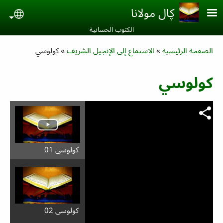
Skip to main conten
ڮال مولانا
uage
الكتوب الحسانية‎
Breadcrumb
الصفحة الرئيسية
الاستماع إلى الإنجيل الشريف
كولوسي
كولوسي
كولوسي 01
كولوسي 02