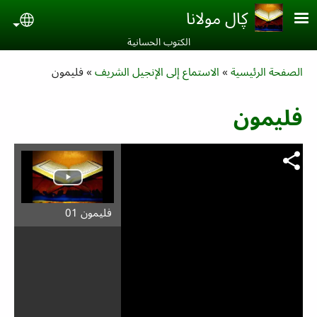
Skip to main conten
ڮال مولانا
uage
الكتوب الحسانية‎
Breadcrumb
الصفحة الرئيسية
الاستماع إلى الإنجيل الشريف
فليمون
فليمون
فليمون 01