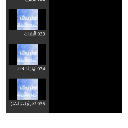
033 اَلْبَلِيَاتْ
034 نَهَارْ اَسَّلاَ كَ
035 گُطُوعْ بَحَرْ لَحْمَرْ