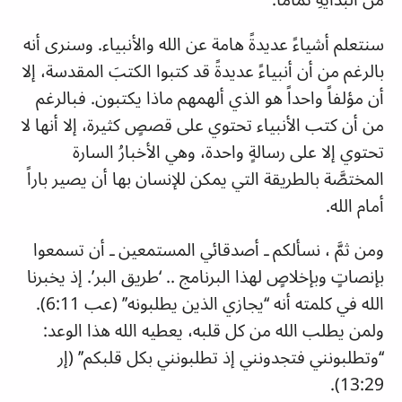
سنتعلم أشياءً عديدةً هامة عن الله والأنبياء. وسنرى أنه
بالرغم من أن أنبياءً عديدةً قد كتبوا الكتبَ المقدسة، إلا
أن مؤلفاً واحداً هو الذي ألهمهم ماذا يكتبون. فبالرغم
من أن كتب الأنبياء تحتوي على قصصٍ كثيرة، إلا أنها لا
تحتوي إلا على رسالةٍ واحدة، وهي الأخبارُ السارة
المختصَّة بالطريقة التي يمكن للإنسان بها أن يصير باراً
أمام الله.
ومن ثمَّ ، نسألكم ـ أصدقائي المستمعين ـ أن تسمعوا
بإنصاتٍ وبإخلاصٍ لهذا البرنامج .. ‘طريق البر’. إذ يخبرنا
الله في كلمته أنه ‘‘يجازي الذين يطلبونه’’ (عب 6:11).
ولمن يطلب الله من كل قلبه، يعطيه الله هذا الوعد:
‘‘وتطلبونني فتجدونني إذ تطلبونني بكل قلبكم’’ (إر
13:29).