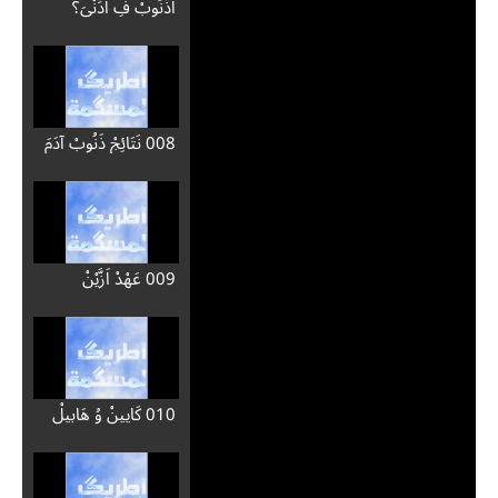
اَذَّنُوبْ فِ اَدِّنْيَ؟
008 نَتَائِجْ ذَنُوبْ آدَمَ
009 عَهْدْ اَزَّيْنْ
010 كَايِينْ وُ هَابِيلْ