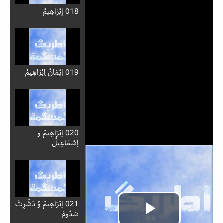
018 إبْرَاهِيمْ
019 اِيْمَانْ اِبْرَاهِيمْ
020 اِبْرَاهِيمْ و
اِسْمَاعِيلْ
021 اِبْرَاهِيمْ وُ دَشْرِتْ
سَدُومْ