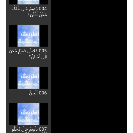
004 بَاَسِمْ حَالَ خَلَّگْ
مُلاَنَ اَدِّنْيَ؟
005 عَلاَشْ صَنَعْ مُلاَنَ
اَلْ اِنْسَانْ؟
006 اَلْجَنَّ
007 بَاَسِمْ حَالَ دَخْلُو