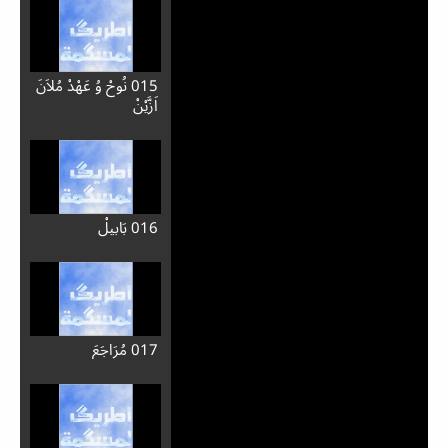
015 نُوحْ وُ عَهْدْ مُلاَنَ
اَزَّيْنْ
016 بَابِيلْ
017 مُرَاجَعَ