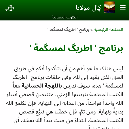
Skip to main conten
ڮال مولانا
uage
الكتوب الحسانية‎
Breadcrumb
الصفحة الرئيسية
برنامج ' اطريگ لمسگمة '
برنامج ' اطريگ لمسگمة '
ليس هناك ما هو أهم من أن تتأكدوا أنكم في طريق
الحق الذي يقود إلى لله. وفي حلقات برنامج ' اطريگ
لمسگمة ' هذه، سوف ندرس
باللهجة الحسانية
معاً
الكتب المقدسة بترتيبها الزمني، متتبعين قصصَ أنبياءِ
الله واحداً فواحداً، من البداية إلى النهاية. فإن لكلمةِ الله
بدايةً ونهاية. ومن ثمَّ، فإن خطتَنا هي تتبُّع قصص
الكتب المقدسة، ابتداءً من حيث يبدأ الله نفسُه، أي
من البدايةِ تماماً.