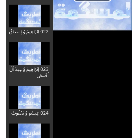
022 اِبْرَاهِيمْ وُ إسحاقْ
023 اِبْرَاهِيمْ وُ عِيدْ اَلْ
Play
اَضْحَى
Video
024 عِيسُو وُ يَعْقُوبْ