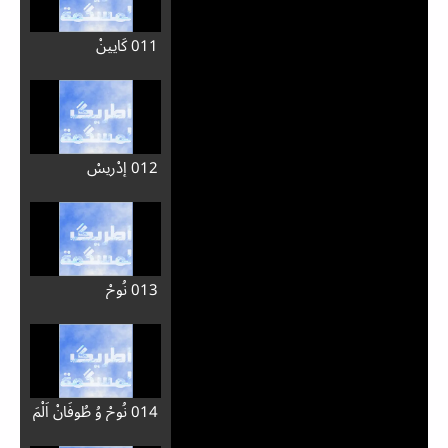
011 كَايِينْ
012 إدْرِيسْ
013 نُوحْ
014 نُوحْ وُ طُوفَانْ اَلْمَ