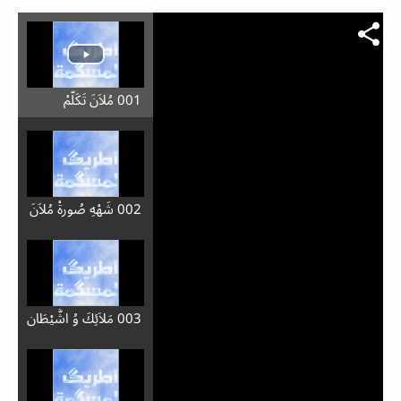
001 مُلاَنَ تَكَلَّمْ
002 شَهْهِ صُورِةْ مُلاَنَ
003 مَلاَئِكَ وُ اشَّيْطَان