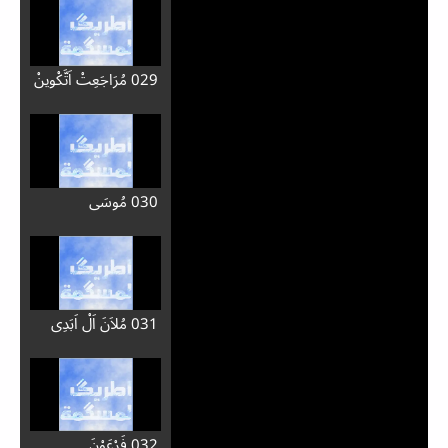
029 مُرَاجَعِتْ اَتَّكْوِينْ
030 مُوسَى
031 مُلاَنَ اَلْ اَبَدِي
032 فَرْعَوْنَ