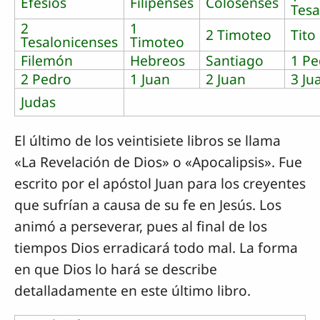
Efesios
Filipenses
Colosenses
Tesa
2
1
2 Timoteo
Tito
Tesalonicenses
Timoteo
Filemón
Hebreos
Santiago
1 Pe
2 Pedro
1 Juan
2 Juan
3 Ju
Judas
El último de los veintisiete libros se llama
«La Revelación de Dios» o «Apocalipsis». Fue
escrito por el apóstol Juan para los creyentes
que sufrían a causa de su fe en Jesús. Los
animó a perseverar, pues al final de los
tiempos Dios erradicará todo mal. La forma
en que Dios lo hará se describe
detalladamente en este último libro.