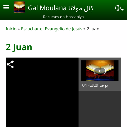
Skip to main content
Gal Moulana ڮال مولانا
Se
Recursos en Hassaniya
Breadcrumb
Inicio
Escuchar el Evangelio de Jesús
2 Juan
2 Juan
يوحنا الثانية 01