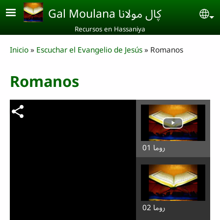
Skip to main content
Gal Moulana ڮال مولانا
Se
Recursos en Hassaniya
Breadcrumb
Inicio
Escuchar el Evangelio de Jesús
Romanos
Romanos
روما 01
روما 02