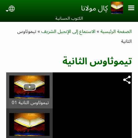
Skip to main conten
ڮال مولانا
uage
الكتوب الحسانية‎
Breadcrumb
الصفحة الرئيسية
الاستماع إلى الإنجيل الشريف
تيموثاوس
الثانية
تيموثاوس الثانية
تيموثاوس الثانية 01