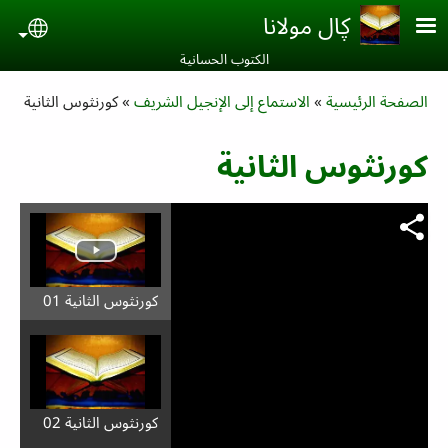
Skip to main conten
ڮال مولانا
uage
الكتوب الحسانية‎
Breadcrumb
الصفحة الرئيسية
الاستماع إلى الإنجيل الشريف
كورنثوس الثانية
كورنثوس الثانية
كورنثوس الثانية 01
كورنثوس الثانية 02