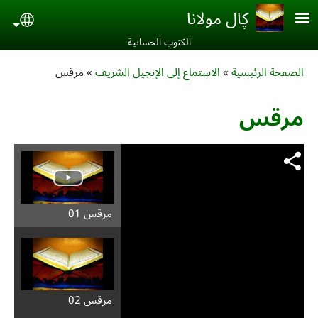
Skip to main conten
ڮال مولانا
uage
الكتوب الحسانية‎
Breadcrumb
الصفحة الرئيسية
الاستماع إلى الإنجيل الشريف
مرقس
مرقس
مرقس 01
مرقس 02