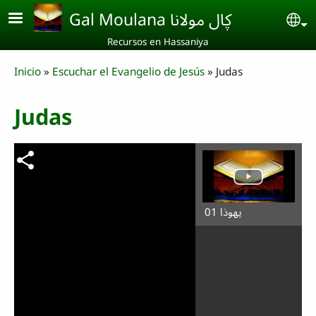
Skip to main content
Gal Moulana ڮال مولانا
Se
Recursos en Hassaniya
Breadcrumb
Inicio
Escuchar el Evangelio de Jesús
Judas
Judas
يهوذا 01