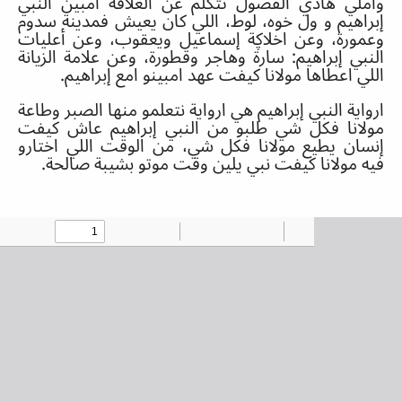
واملي هاذي الفصول تتكلم عن العلاقة امبين النبي
إبراهيم و ول خوه، لوط، اللي كان يعيش فمدينة سدوم
وعمورة، وعن اخلاڮة إسماعيل ويعقوب، وعن أعليات
النبي إبراهيم
:
سارة وهاجر وقطورة، وعن علامة الزيانة
اللي اعطاها مولانا كيفت عهد امبينو امع إبراهيم
.
ارواية النبي إبراهيم هي ارواية نتعلمو منها الصبر وطاعة
مولانا فكل شي طلبو من النبي إبراهيم عاش كيفت
إنسان يطيع مولانا فكل شي، من الوقت اللي اختارو
فيه مولانا كيفت نبي يلين وقت موتو بشيبة صالحة
.