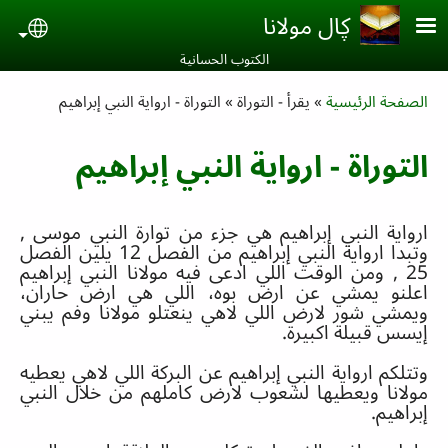
Skip to main conten
ڮال مولانا
uage
الكتوب الحسانية‎
Breadcrumb
الصفحة الرئيسية
يقرأ - التوراة
التوراة - ارواية النبي إبراهيم
التوراة - ارواية النبي إبراهيم
ارواية النبي إبراهيم هي جزء من توارة النبي موسى
,
وتبد
ا
ارواية النبي إبراهيم من الفصل
12
يلين الفصل
25 ,
ومن الوقت اللي ادعى فيه مولانا النبي إبراهيم
اعلنو يمشي عن ارض بوه
،
اللي هي ارض حاران،
ويمشي شور لارض اللي لاهي ينعتلو مولانا وفم يبني
إيسس قبيلة اكبيرة
.
وتتلكم
ا
رواية النبي إبراهيم عن البركة اللي لاهي يعطيه
مولانا ويعطيها لشعوب لارض كاملهم من خلال النبي
إبراهيم
.