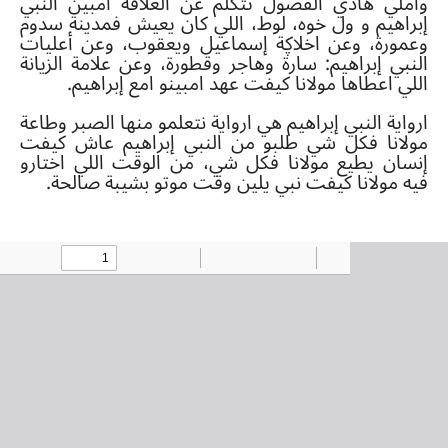
واملي هاذي الفصول تتكلم عن العلاقة امبين النبي
إبراهيم و ول خوه، لوط، اللي كان يعيش فمدينة سدوم
وعمورة، وعن اخلاڮة إسماعيل ويعقوب، وعن أعليات
النبي إبراهيم
:
سارة وهاجر وقطورة، وعن علامة الزيانة
اللي اعطاها مولانا كيفت عهد امبينو امع إبراهيم
.
ارواية النبي إبراهيم هي ارواية نتعلمو منها الصبر وطاعة
مولانا فكل شي طلبو من النبي إبراهيم عاش كيفت
إنسان يطيع مولانا فكل شي، من الوقت اللي اختارو
فيه مولانا كيفت نبي يلين وقت موتو بشيبة صالحة
.