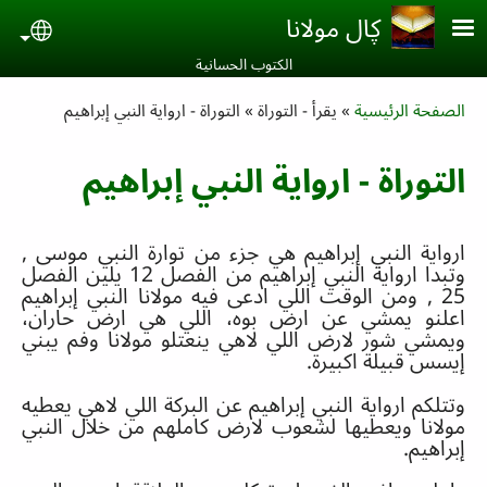
Skip to main conten
ڮال مولانا
uage
الكتوب الحسانية‎
Breadcrumb
الصفحة الرئيسية
يقرأ - التوراة
التوراة - ارواية النبي إبراهيم
التوراة - ارواية النبي إبراهيم
ارواية النبي إبراهيم هي جزء من توارة النبي موسى
,
وتبد
ا
ارواية النبي إبراهيم من الفصل
12
يلين الفصل
25 ,
ومن الوقت اللي ادعى فيه مولانا النبي إبراهيم
اعلنو يمشي عن ارض بوه
،
اللي هي ارض حاران،
ويمشي شور لارض اللي لاهي ينعتلو مولانا وفم يبني
إيسس قبيلة اكبيرة
.
وتتلكم
ا
رواية النبي إبراهيم عن البركة اللي لاهي يعطيه
مولانا ويعطيها لشعوب لارض كاملهم من خلال النبي
إبراهيم
.