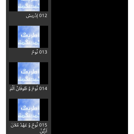
002 شَهْهِ صُورِةْ مُلاَنَ
003 مَلاَئِكَ وُ اشَّيْطَان
004 بَاَسِمْ حَالَ خَلَّگْ
مُلاَنَ اَدِّنْيَ؟