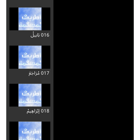
005 عَلاَشْ صَنَعْ مُلاَنَ
اَلْ اِنْسَانْ؟
006 اَلْجَنَّ
007 بَاَسِمْ حَالَ دَخْلُو
اَذَّنُوبْ فِ اَدِّنْيَ؟
008 نَتَائِجْ ذَنُوبْ آدَمَ