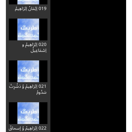
009 عَهْدْ اَزَّيْنْ
010 كَايِينْ وُ هَابِيلْ
011 كَايِينْ