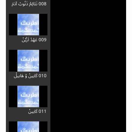
Auto advance
يستمع
برنامج ' اطريگ لمسگمة '
001 مُلاَنَ تَكَلَّمْ