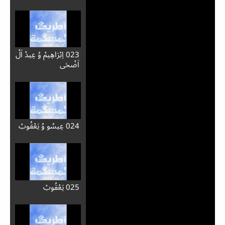
012 إدْرِيسْ
013 نُوحْ
014 نُوحْ وُ طُوفَانْ اَلْمَ
015 نُوحْ وُ عَهْدْ مُلاَنَ
اَزَّيْنْ