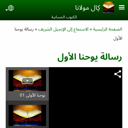
Skip to main conten
ڮال مولانا
uage
الكتوب الحسانية‎
Breadcrumb
الصفحة الرئيسية
الاستماع إلى الإنجيل الشريف
رسالة یوحنا
الأول
رسالة یوحنا الأول
يوحنا الأولى 01