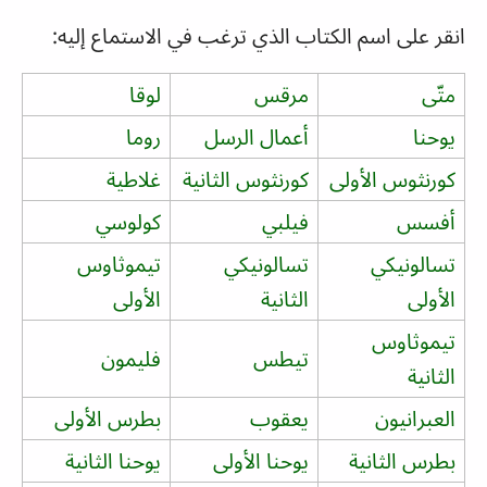
انقر على اسم الكتاب الذي ترغب في الاستماع إليه:
متّى
مرقس
لوقا
يوحنا
أعمال الرسل
روما
كورنثوس الأولى
كورنثوس الثانية
غلاطية
أفسس
فيلبي
كولوسي
تسالونيكي
تسالونيكي
تيموثاوس
الأولى
الثانية
الأولى
تيموثاوس
تيطس
فليمون
الثانية
العبرانيون
يعقوب
بطرس الأولى
بطرس الثانية
يوحنا الأولى
يوحنا الثانية