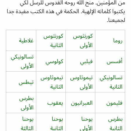
من المؤمنين. منح الله روحه القدوس للرسل لكي
يكتبوا كلماته الإلهية. الحكمة في هذه الكتب مفيدة جدا
لجميعنا.
كورنثوس
كورنثوس
روما
غلاطية
الأولى
الثانية
تسالونيكي
أفسس
فيلبي
كولوسي
الأولى
تسالونيكي
تيموثاوس
تيموثاوس
تيطس
الثانية
الأولى
الثانية
بطرس
فليمون
العبرانيون
يعقوب
الأولى
بطرس
يوحنا
يوحنا
يوحنا
الثانية
الأولى
الثانية
الثالثة