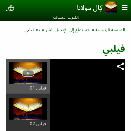
Skip to main conten
ڮال مولانا
uage
الكتوب الحسانية‎
Breadcrumb
الصفحة الرئيسية
الاستماع إلى الإنجيل الشريف
فيلبي
فيلبي
فيلبي 01
فيلبي 02