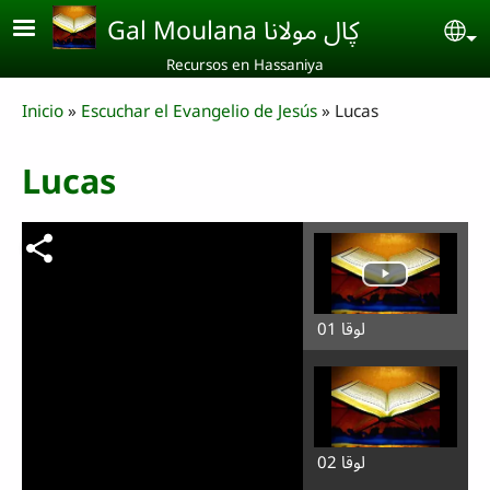
Skip to main content
Gal Moulana ڮال مولانا
Se
Recursos en Hassaniya
Breadcrumb
Inicio
Escuchar el Evangelio de Jesús
Lucas
Lucas
لوقا 01
لوقا 02