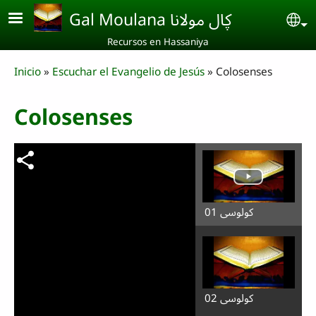
Skip to main content
Gal Moulana ڮال مولانا
Se
Recursos en Hassaniya
Breadcrumb
Inicio
Escuchar el Evangelio de Jesús
Colosenses
Colosenses
كولوسي 01
كولوسي 02