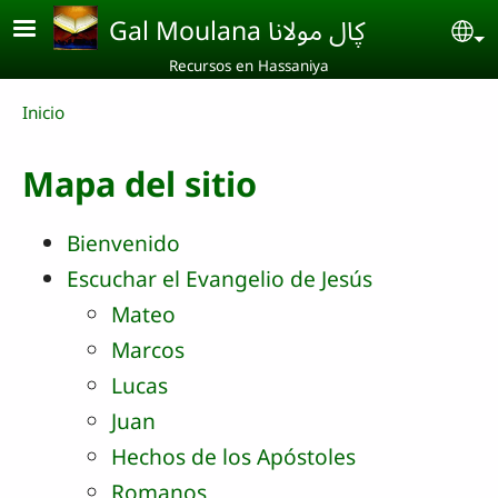
Skip to main content
Gal Moulana ڮال مولانا
Se
Recursos en Hassaniya
Breadcrumb
Inicio
Mapa del sitio
Bienvenido
Escuchar el Evangelio de Jesús
Mateo
Marcos
Lucas
Juan
Hechos de los Apóstoles
Romanos