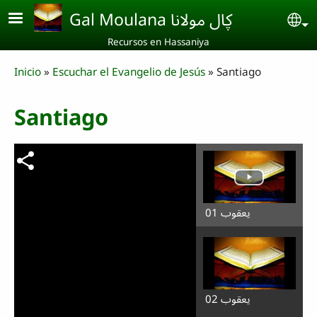
Skip to main content
Gal Moulana ڮال مولانا
Se
Recursos en Hassaniya
Breadcrumb
Inicio
Escuchar el Evangelio de Jesús
Santiago
Santiago
يعقوب 01
يعقوب 02