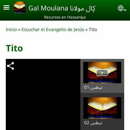
Skip to main content
Gal Moulana ڮال مولانا
Se
Recursos en Hassaniya
Breadcrumb
Inicio
Escuchar el Evangelio de Jesús
Tito
Tito
تيطس 01
تيطس 02