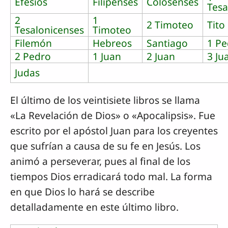
Efesios
Filipenses
Colosenses
Tesa
2
1
2 Timoteo
Tito
Tesalonicenses
Timoteo
Filemón
Hebreos
Santiago
1 Pe
2 Pedro
1 Juan
2 Juan
3 Ju
Judas
El último de los veintisiete libros se llama
«La Revelación de Dios» o «Apocalipsis». Fue
escrito por el apóstol Juan para los creyentes
que sufrían a causa de su fe en Jesús. Los
animó a perseverar, pues al final de los
tiempos Dios erradicará todo mal. La forma
en que Dios lo hará se describe
detalladamente en este último libro.