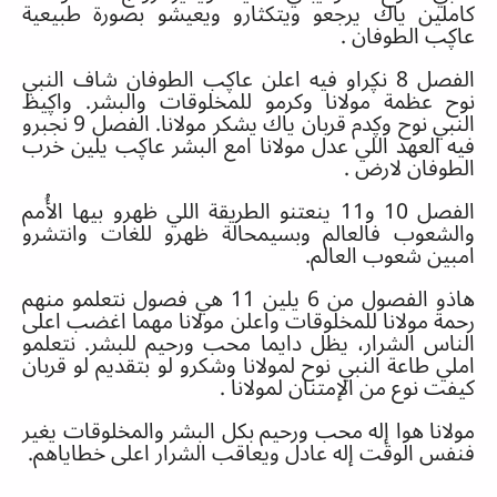
كاملين ياك يرجعو ويتكثارو ويعيشو بصورة طبيعية
عاڮب الطوفان
.
الفصل
8
نڮراو فيه اعلن عاڮب الطوفان شاف النبي
نوح عظمة مولانا وكرمو للمخلوقات والبشر
.
واڮيظ
النبي نوح وڮدم قربان ياك يشكر مولانا
.
الفصل
9
نجبرو
فيه العهد اللي عدل مولانا امع البشر عاڮب يلين خرب
الطوفان لارض
.
الفصل
10
و
11
ينعتنو الطريقة اللي ظهرو بيها الأُمم
والشعوب فالعالم وبسيمحالة ظهرو للغات وانتشرو
امبين شعوب العالم
.
هاذو الفصول من
6
يلين
11
هي فصول نتعلمو منهم
رحمة مولانا للمخلوقات واعلن مولانا مهما اغضب اعلى
الناس الشرار، يظل دايما محب ورحيم للبشر
.
نتعلمو
املي طاعة النبي نوح لمولانا وشكرو لو بتقديم لو قربان
كيفت نوع من الإمتنان لمولانا
.
مولانا هوا إله محب ورحيم بكل البشر والمخلوقات يغير
فنفس الوقت إله عادل ويعاقب الشرار اعلى خطاياهم
.