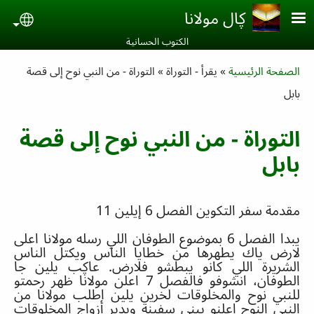
Skip to main conten
ڮال مولانا
uage
الكتوب الحسانية‎
Breadcrumb
الصفحة الرئيسية
يقرأ - التوراة
التوراة - من النبي نوح إلى قصة
بابل
التوراة - من النبي نوح إلى قصة
بابل
مقدمة سفر التكوين الفصل
6
إيلين
11
يبد
ا
الفصل
6
بموضوع الطوفان اللي رسله مولانا اعلى
لارض ياك يطهرها من خطايا الناس ويكتل الناس
الشريرة اللي كانو يبطشو فلارض
.
عاڮب يلين جا
الطوفان، انشوفو فالفصل
7
اعلن مولانا ظهر رحمتو
للنبي نوح والمخلوقات لخرين يلين اطلب مولانا من
النبي النوح اعلنو يبني سفينة ويدير أزواج المخلوقات